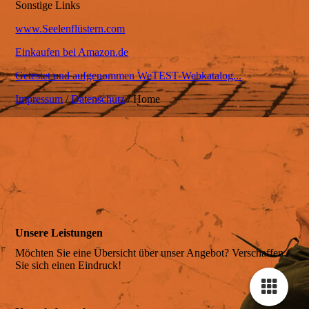
Sonstige Links
www.Seelenflüstern.com
Kontakt
Einkaufen bei Amazon.de
Getestet und aufgenommen WeTEST-Webkatalog...
Impressum
/
Datenschutz
/
Home
Unsere Leistungen
Möchten Sie eine Übersicht über unser Angebot? Verschaffen
Sie sich einen Eindruck!