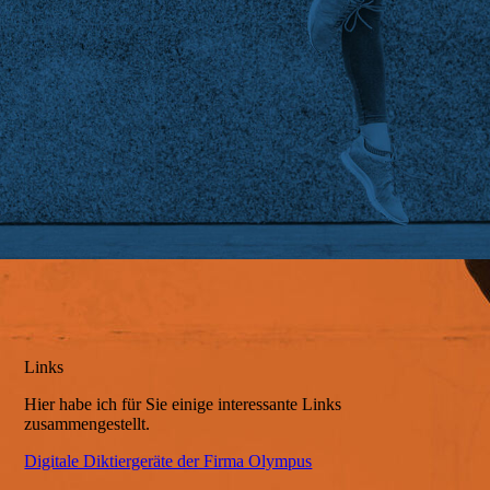
Über mich
AGB's
Links
So finden Sie mich
Impressum
Links
Hier habe ich für Sie einige interessante Links
zusammengestellt.
Sitemap
Digitale Diktiergeräte der Firma Olympus