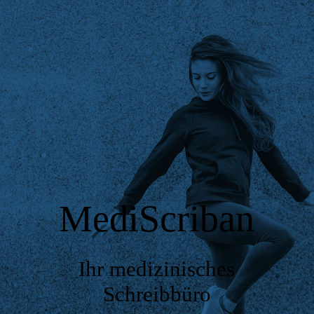
Home
Dienstleistungen
Datenschutz
Diktatzusendung
MediScriban
Preisliste
Ihr medizinisches
Schreibbüro